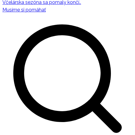
Včelárska sezóna sa pomaly končí..
Navigácia
Musíme si pomáhať
v
článku