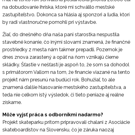
na dobudovanie ihriska, ktoré mi schválilo mestské
zastupiteľstvo. Dokonca sa hlásia aj sponzori a ľudia, ktorí
by radi vlastnoručne pomohli pri výstavbe.
Žiaľ, do dnešného dňa naša pani starostka nespustila
stavebné konanie, čo inými slovami znamená, že finančné
prostriedky z mesta nám takmer prepadli. Pozemok je
dnes znova zarastený a opäť na ňom vznikajú čierne
skládky. Šťastie v nešťastí je aspoň to, že som sa dohodol
s primátorom Vallom na tom, že financie viazané na tento
projekt nám presunú na budúci rok. Bohužiaľ, to ale
znamená ďalšie hlasovanie mestského zastupiteľstva, a
teda nie celkom istý výsledok, či tieto peniaze aj reálne
získame.
Môže vyjsť práca s odborníkmi nadarmo?
Projekt skateparku pritom pripravovali chalani z Asociácie
skateboardistov na
Slovensku, čo je záruka naozaj