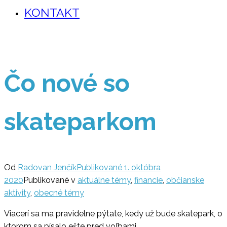
KONTAKT
Čo nové so
skateparkom
Od
Radovan Jenčík
Publikované
1. októbra
2020
Publikované v
aktuálne témy
,
financie
,
občianske
aktivity
,
obecné témy
Viacerí sa ma pravidelne pýtate, kedy už bude skatepark, o
ktorom sa písalo ešte pred voľbami.