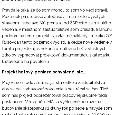
Pravda je taká, že čo som mohol, to som vo veci spravil.
Pozemok pri otočisku autobusov – namiesto bývalých
stavebnín, sme ako MČ prenajali od ŽSR ešte za minulého
vedenia. V miestnom zastupiteľstve som presadil finančnú
podporu na tento projekt. Na vlastné náklady sme ako
OZ
Rusovčan tento pozemok vyčistili a keďže nové vedenie v
tomto projekte nijak nekonalo, dali sme tiež z vlastných
zdrojov vypracovať projektovú dokumentáciu skateparku
k stavebnému povoleniu.
Projekt hotový, peniaze schválené,
ale…
Projekt som odovzdal na jar starostke a zastupiteľstvu,
aby sa dali vybavovať povolenia a nestrácal sa čas. Tiež
som náš projekt odprezentoval pracovnej skupine, teda
poslancom. V rozpočte MČ sú vyčlenené peniaze na
budovanie skateparku už druhý rok po sebe a navyše som
mal na tento rok schválenú poslaneckú prioritu 20.000 eur