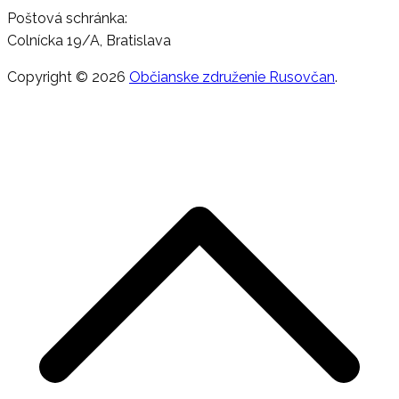
Poštová schránka:
Colnícka 19/A, Bratislava
Copyright © 2026
Občianske združenie Rusovčan
.
P
n
z