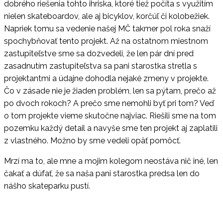
dobrého riešenia tohto ihriska, ktoré tiež počíta s využitím
nielen skateboardov, ale aj bicyklov, korčúľ či kolobežiek.
Napriek tomu sa vedenie našej MČ takmer pol roka snaží
spochybňovať tento projekt. Až na ostatnom miestnom
zastupiteľstve sme sa dozvedeli, že len pár dní pred
zasadnutím zastupiteľstva sa pani starostka stretla s
projektantmi a údajne dohodla nejaké zmeny v projekte.
Čo v zásade nie je žiaden problém, len sa pýtam, prečo až
po dvoch rokoch? A prečo sme nemohli byť pri tom? Veď
o tom projekte vieme skutočne najviac. Riešili sme na tom
pozemku každý detail a navyše sme ten projekt aj zaplatili
z vlastného. Možno by sme vedeli opäť pomôcť.
Mrzí ma to, ale mne a mojim kolegom neostáva nič iné, len
čakať a dúfať, že sa naša pani starostka predsa len do
nášho skateparku pustí.