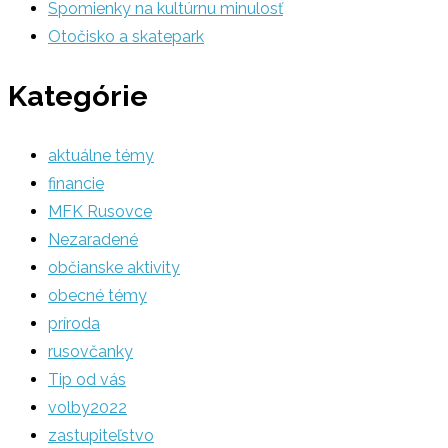
Spomienky na kultúrnu minulosť
Otočisko a skatepark
Kategórie
aktuálne témy
financie
MFK Rusovce
Nezaradené
občianske aktivity
obecné témy
príroda
rusovčanky
Tip od vás
volby2022
zastupiteľstvo